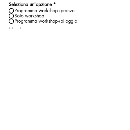
Seleziona un'opzione
*
Programma workshop+pranzo
Solo workshop
Programma workshop+alloggio
Meals
Intolleranza
I subscribe to La Cap newsletter.
Invia richiesta