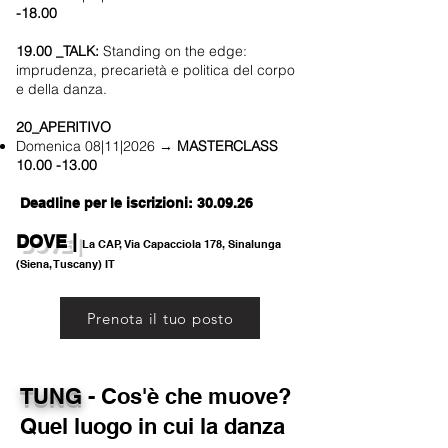
-18.00
19.00 _TALK:
Standing on the edge:
imprudenza, precarietà e politica del corpo
e della danza.
20_APERITIVO
Domenica 08|11|2026 →
MASTERCLASS
10.00 -13.00
Deadline per le iscrizioni:
30.09.26
DOVE |
La CAP, Via Capacciola 178, Sinalunga
(Siena, Tuscany) IT
Prenota il tuo posto
TUNG
​ - Cos'è che muove?
Quel luogo in cui la danza