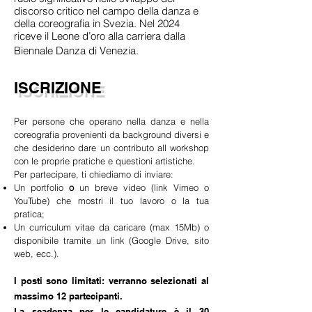
discorso critico nel campo della danza e
della coreografia in Svezia. Nel 2024
riceve il Leone d’oro alla carriera dalla
Biennale Danza di Venezia.
ISCRIZIONE
Per persone che operano nella danza e nella
coreografia provenienti da background diversi e
che desiderino dare un contributo all workshop
con le proprie pratiche e questioni artistiche.
Per partecipare, ti chiediamo di inviare:
Un portfolio
o
un breve video (link Vimeo o
YouTube) che mostri il tuo lavoro o la tua
pratica;
Un curriculum vitae da caricare (max 15Mb) o
disponibile tramite un link (Google Drive, sito
web, ecc.).
I posti sono limitati: verranno selezionati al
massimo 12 partecipanti.
La scadenza per le candidature è il
30